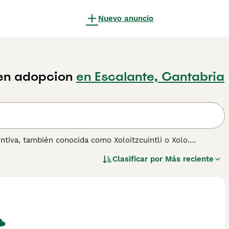
Nuevo anuncio
 en adopcion
en Escalante, Cantabria
intiva, también conocida como Xoloitzcuintli o Xolo.
mbién existen ejemplares con pelo. Su historia se remonta a
Clasificar por
Más reciente
Xoloitzcuintli es conocido por su carácter cariñoso, leal y
 pesar de su aspecto inusual, es un compañero afectuoso y