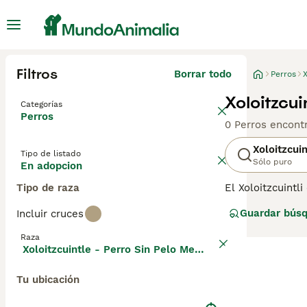
Filtros
Borrar todo
Perros
X
Xoloitzcu
Categorías
Perros
0 Perros encont
Xoloitzcui
Tipo de listado
Sólo puro
En adopcion
Tipo de raza
El Xoloitzcuintl
Originario de Mé
Guardar bús
Incluir cruces
las civilizacion
tranquilo, y su 
Raza
adaptable, tant
Xoloitzcuintle - Perro Sin Pelo Mexicano
Tu ubicación