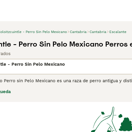
oloitzcuintle - Perro Sin Pelo Mexicano
Cantabria
Cantabria
Escalante
intle - Perro Sin Pelo Mexicano Perros
rados
ntle - Perro Sin Pelo Mexicano
i o Perro sin Pelo Mexicano es una raza de perro antigua y dist
xico, este perro es famoso por su falta de pelaje, aunque ta
queda
es prehispánicas, donde se le consideraba un perro sagrado. El 
ausencia de pelo lo hace ideal para personas con alergias. A
o en entornos urbanos como rurales.