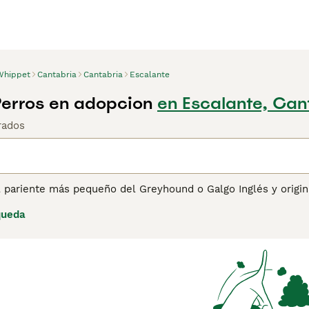
Whippet
Cantabria
Cantabria
Escalante
erros en adopcion
en Escalante, Can
rados
l pariente más pequeño del Greyhound o Galgo Inglés y origin
 elegantes perros han demostrado ser extremadamente buenos 
queda
 en todo el país. El Whippet, también conocido como "Snap Do
ar los 90 kilómetros por hora a toda velocidad, lo que signif
ina de consejos de compra de Whippet
para obtener informaci