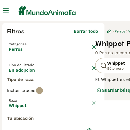
Filtros
Borrar todo
Perros
Whippet P
Categorías
Perros
0 Perros encont
Whippet
Tipo de listado
Sólo puro
En adopcion
Tipo de raza
El Whippet es e
los años, estos
Guardar bús
Incluir cruces
muchas personas
que puede alcanz
Raza
Whippet
Lee nuestra
pág
Tu ubicación