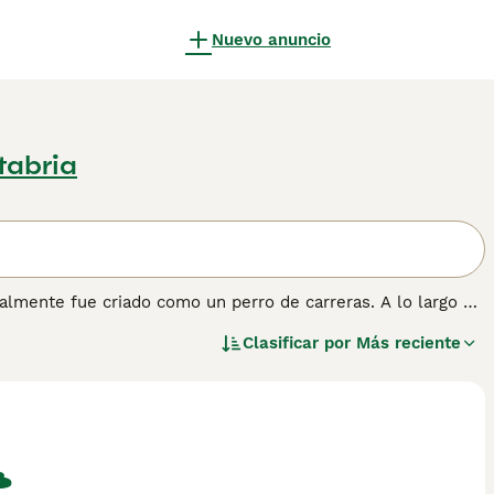
Nuevo anuncio
tabria
almente fue criado como un perro de carreras. A lo largo de
en su trabajo y se han convertido en los favoritos de
Clasificar por
Más reciente
g", puede correr muy rápido, y hay registros que indican
ica que es un excelente perro de carreras.
ón sobre esta raza de perro.