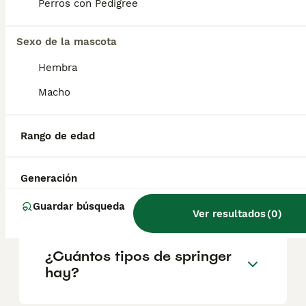
Perros con Pedigree
salud y el bienestar de los animales.
Informarse bien y comparar opciones antes
de comprometerse siempre es la mejor
Sexo de la mascota
decisión.
Hembra
Macho
¿Los Welsh Springer
Spaniels son buenas
mascotas?
Rango de edad
Generación
¿Diferencia entre cocker y
springer?
Guardar búsqueda
Ver resultados
(
0
)
¿Cuántos tipos de springer
hay?