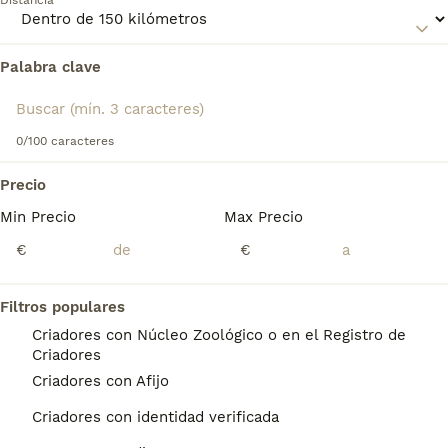
Distancia
dueño firme y responsable que pueda proporcionarle una
buena socialización y entrenamiento.
Palabra clave
Encontramos 0 Tosa Inu Perros en adopcion
en Salamanca, Salamanca.
Si deseas exactamente esta búsqueda guarda tu 
búsqueda y espera el resultado perfecto:
0/100 caracteres
Guardar búsqueda
Precio
Min Precio
Max Precio
Preguntas frecuentes
€
€
Filtros populares
¿Qué raza de perro es el
Criadores con Núcleo Zoológico o en el Registro de
Tosa?
Criadores
Criadores con Afijo
El tosa (土佐), formalmente Tosa inu (土佐犬),
literalmente «perro de Tosa», es una raza de
Criadores con identidad verificada
perro originaria de la antigua provincia de