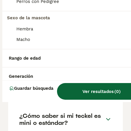
factores como el pedigrí, la reputación del
Perros con Pedigree
criador y la ubicación.
Sexo de la mascota
¿Cuáles son los 3 tipos de
Hembra
teckel?
Macho
¿Qué problemas suelen tener
Rango de edad
los teckel?
Generación
¿Cuánto suelen vivir los
Guardar búsqueda
Ver resultados
(
0
)
teckel?
¿Cómo saber si mi teckel es
mini o estándar?