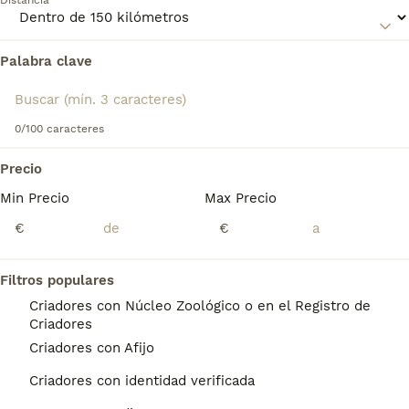
Distancia
Lee nuestra
página de consejos de compra de Spitz
Japonés
para obtener información sobre esta raza de
perro.
Palabra clave
Encontramos 0 Spitz Japonés Perros en
adopcion en Salamanca, Salamanca.
Si deseas exactamente esta búsqueda guarda tu 
búsqueda y espera el resultado perfecto:
0/100 caracteres
Guardar búsqueda
Precio
Min Precio
Max Precio
Preguntas frecuentes
€
€
Filtros populares
¿Qué tipo de perro es un
Criadores con Núcleo Zoológico o en el Registro de
Spitz Japonés?
Criadores
Criadores con Afijo
El Spitz Japonés (日本スピッツ Nihon
Supittsu) es una raza canina de tipo spitz,
Criadores con identidad verificada
originaria de Japón. La raza es reconocida