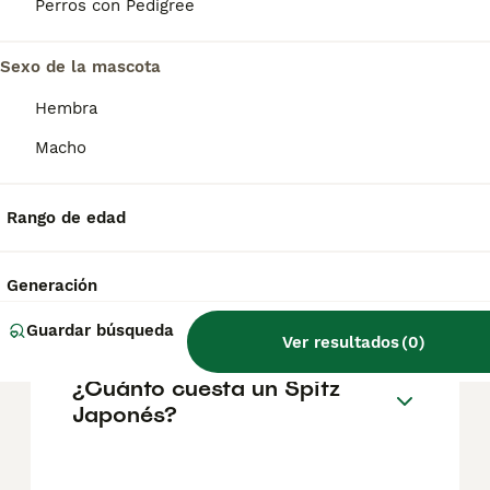
por la gran mayoría de los principales clubes
Perros con Pedigree
caninos, excepto el American Kennel Club,
debido a que su apariencia es similar a la del
pomerania, perro esquimal americano y
Sexo de la mascota
samoyedo.
Hembra
Macho
¿El spitz japonés es una
buena mascota?
Rango de edad
¿Cómo es la personalidad
Generación
del Spitz japonés?
Guardar búsqueda
Ver resultados
(
0
)
¿Cuánto cuesta un Spitz
Japonés?