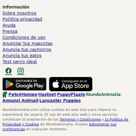
Información
Sobre nosotros
Politica privacidad
Ayuda
Prensa
Condiciones de uso
Anunciar tus mascotas
Anuncia tus cachorros
Anuncia tus gatos
Test perro ideal
Pets4Homes
Hastnet
PuppyPlaats
MundoAnimalia
Annunci Animali
Lancaster Puppies
MundoAnimalia.com utiliza cookies en este sitio para mejorar tu
experiencia de usuario. El uso de este sitio web y otros servicios
constituye la aceptación de los
Términos y Condiciones
y
la Política de
Privacidad y Cookies
de MundoAnimalia. Puedes
Administrar tus
preferencias
en cualquier momento.