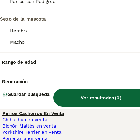
Perros con Pedigree
distante con los extraños, pero afectuoso
con sus seres queridos.
Sexo de la mascota
Hembra
¿Qué significa Sloughi?
Macho
¿Qué significa sloughi?
Rango de edad
¿Es el sloughi un galgo
Generación
árabe?
Guardar búsqueda
Ver resultados
(
0
)
Perros Cachorros En Venta
Chihuahua en venta
Bichón Maltés en venta
Yorkshire Terrier en venta
Pomerania en venta