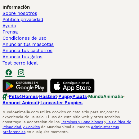
Información
Sobre nosotros
Politica privacidad
Ayuda
Prensa
Condiciones de uso
Anunciar tus mascotas
Anuncia tus cachorros
Anuncia tus gatos
Test perro ideal
Pets4Homes
Hastnet
PuppyPlaats
MundoAnimalia
Annunci Animali
Lancaster Puppies
MundoAnimalia.com utiliza cookies en este sitio para mejorar tu
experiencia de usuario. El uso de este sitio web y otros servicios
constituye la aceptación de los
Términos y Condiciones
y
la Política de
Privacidad y Cookies
de MundoAnimalia. Puedes
Administrar tus
preferencias
en cualquier momento.