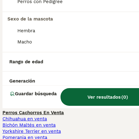
Perros con Pedigree
distante con los extraños, pero afectuoso
con sus seres queridos.
Sexo de la mascota
Hembra
¿Qué significa Sloughi?
Macho
¿Qué significa sloughi?
Rango de edad
¿Es el sloughi un galgo
Generación
árabe?
Guardar búsqueda
Ver resultados
(
0
)
Perros Cachorros En Venta
Chihuahua en venta
Bichón Maltés en venta
Yorkshire Terrier en venta
Pomerania en venta