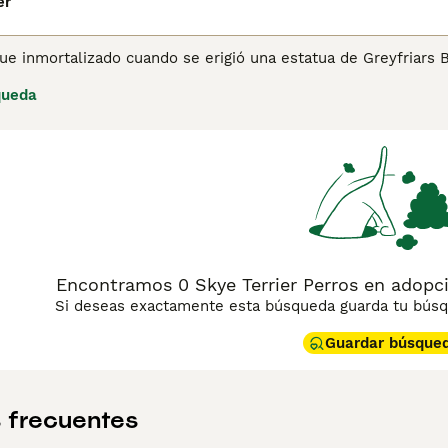
er
fue inmortalizado cuando se erigió una estatua de Greyfriars
14 años yaciendo junto a su tumba. Son perros pequeños con
queda
ntemente, lo que los ha colocado en la lista de razas nativas 
tir tu hogar con un Skye Terrier, debes registrar tu interés 
istran en el Kennel Club o la Real Sociedad Canina de Españ
a obtener información sobre esta raza de perro.
Encontramos 0 Skye Terrier Perros en adop
Si deseas exactamente esta búsqueda guarda tu búsqu
Guardar búsque
 frecuentes