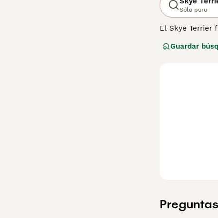
Skye Terri
Sólo puro
El Skye Terrier 
dueños durante 
Guardar bús
disminuido recie
si deseas compar
educados se reg
Skye Terrier par
Preguntas