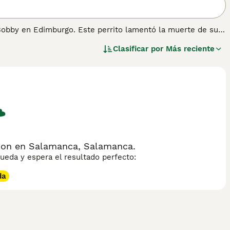
 Bobby en Edimburgo. Este perrito lamentó la muerte de sus
 patas cortas. Desafortunadamente, su número ha
Clasificar por
Más reciente
en peligro de extinción por parte del Kennel Club. Por eso,
con los criadores, ya que solo unos pocos cachorros bien
a cada año. Lee nuestra página de consejos de compra de
cion en Salamanca, Salamanca.
eda y espera el resultado perfecto:
da