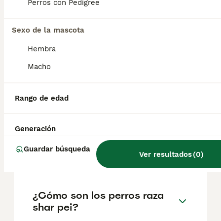
factores como el pedigrí, la reputación del
Perros con Pedigree
criador y la ubicación.
Sexo de la mascota
¿Cuáles son las ventajas y
Hembra
desventajas de un Shar Pei?
Macho
¿Qué problemas tienen los
Rango de edad
sharpei?
Generación
¿Cuántas clases de shar pei
Guardar búsqueda
Ver resultados
(
0
)
hay?
¿Cómo son los perros raza
shar pei?