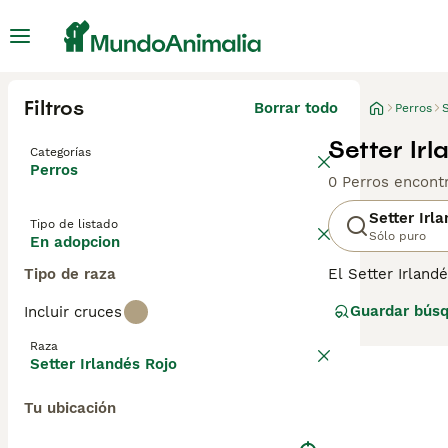
Filtros
Borrar todo
Perros
S
Setter Ir
Categorías
Perros
0 Perros encont
Setter Irl
Tipo de listado
Sólo puro
En adopcion
Tipo de raza
El Setter Irland
la pista de exhi
Guardar bús
Incluir cruces
puede decir que
los fanáticos de
Raza
Setter Irlandés Rojo
Lee nuestra
pág
Tu ubicación