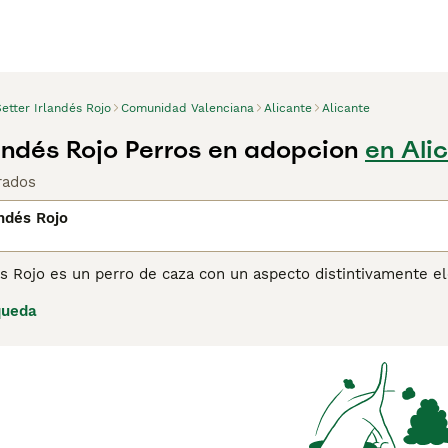
etter Irlandés Rojo
Comunidad Valenciana
Alicante
Alicante
landés Rojo Perros en adopcion
en Ali
rados
andés Rojo
és Rojo es un perro de caza con un aspecto distintivamente el
bición, como en entornos domésticos o como perros de trabaj
queda
 son de los perros más glamurosos que hay, lo que significa
 la raza, gracias a sus hermosos pelajes castaños y su natura
ina de consejos de compra de Setter Irlandés Rojo
para obtene