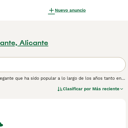
Nuevo anuncio
cante, Alicante
egante que ha sido popular a lo largo de los años tanto en
o. Originalmente fueron criados como perros de trabajo y se
Clasificar por
Más reciente
 que son a menudo el centro de atención, especialmente para
leza muy amigable.
r información sobre esta raza de perro.