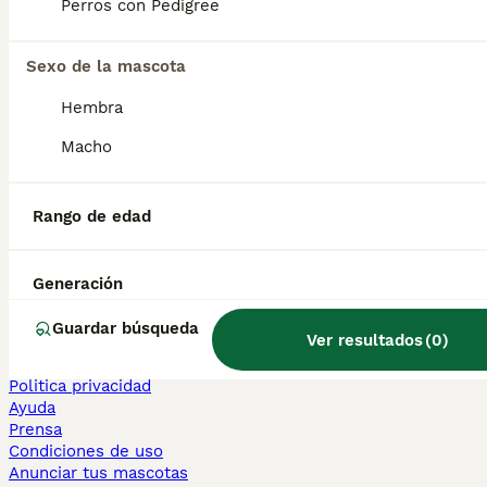
Perros con Pedigree
Sphynx en venta
Bengalí en venta
Maine Coon en venta
Sexo de la mascota
Persa en venta
Hembra
Otras páginas populares
Macho
Teckel en Barcelona
Bulldog Francés en Madrid
Bichón Maltés en València
Rango de edad
Chihuahua en Sevilla
Bulldog Francés en Galicia
Caniche Toy en venta en Barcelona
Generación
Perros en adopcion
Guardar búsqueda
Ver resultados
(
0
)
Información
Sobre nosotros
Politica privacidad
Ayuda
Prensa
Condiciones de uso
Anunciar tus mascotas