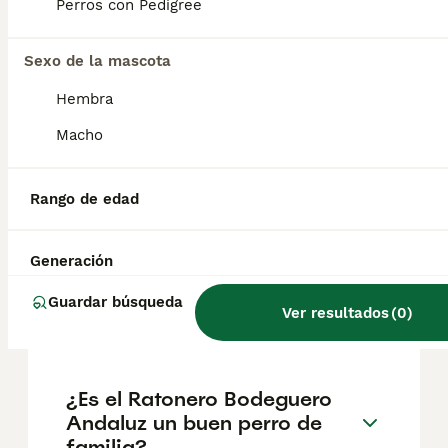
geográfica. Es fundamental acudir a
Perros con Pedigree
criadores responsables que garanticen la
salud y el bienestar de los animales.
Informarse bien y comparar opciones antes
Sexo de la mascota
de comprometerse siempre es la mejor
Hembra
decisión.
Macho
¿Cómo es el carácter del
ratonero bodeguero
Rango de edad
andaluz?
Generación
¿Qué diferencia hay entre
Guardar búsqueda
Ver resultados
(
0
)
ratonero y bodeguero?
¿Es el Ratonero Bodeguero
Andaluz un buen perro de
familia?