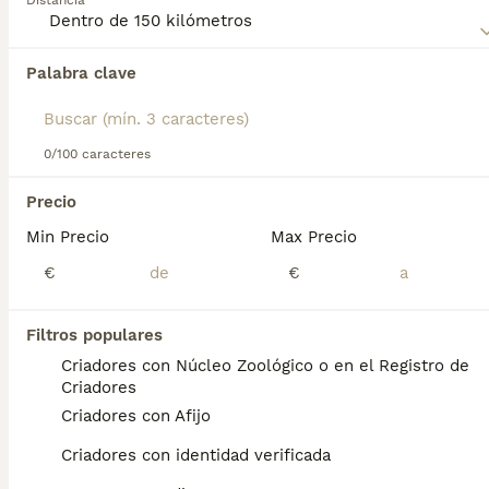
Distancia
adaptándose bien tanto a la vida en el campo como en la
ciudad, siempre que reciba suficiente ejercicio y
estimulación.
Palabra clave
Encontramos 0 Ratonero Bodeguero Andaluz
Perros en adopcion en Palencia, Palencia.
Si deseas exactamente esta búsqueda guarda tu 
búsqueda y espera el resultado perfecto:
0/100 caracteres
Guardar búsqueda
Precio
Min Precio
Max Precio
Preguntas frecuentes
€
€
Filtros populares
¿Cuánto cuesta un ratonero
Criadores con Núcleo Zoológico o en el Registro de
bodeguero andaluz?
Criadores
Criadores con Afijo
El coste de adquisición de esta raza puede
variar según factores como el pedigrí, la
Criadores con identidad verificada
reputación del criador y la ubicación