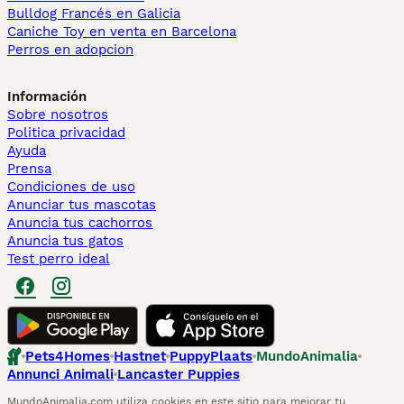
Bulldog Francés en Galicia
Caniche Toy en venta en Barcelona
Perros en adopcion
Información
Sobre nosotros
Politica privacidad
Ayuda
Prensa
Condiciones de uso
Anunciar tus mascotas
Anuncia tus cachorros
Anuncia tus gatos
Test perro ideal
Pets4Homes
Hastnet
PuppyPlaats
MundoAnimalia
Annunci Animali
Lancaster Puppies
MundoAnimalia.com utiliza cookies en este sitio para mejorar tu