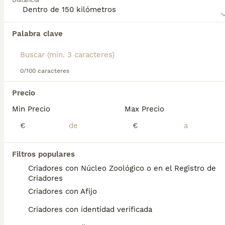
Distancia
sobre esta raza de perro.
Palabra clave
Encontramos 0 Pumi Perros en adopcion en
Palencia, Palencia.
Si deseas exactamente esta búsqueda guarda tu 
búsqueda y espera el resultado perfecto:
0/100 caracteres
Guardar búsqueda
Precio
Min Precio
Max Precio
Preguntas frecuentes
€
€
Filtros populares
¿Los perros pumi son buenas
Criadores con Núcleo Zoológico o en el Registro de
mascotas?
Criadores
Criadores con Afijo
Ideal para quienes entienden a los perros
pastores activos e inteligentes con un
Criadores con identidad verificada
carácter independiente. Esto puede