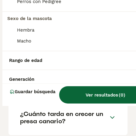
geográfica. Es fundamental acudir a
Perros con Pedigree
criadores responsables que garanticen la
salud y el bienestar de los animales.
Informarse bien y comparar opciones antes
Sexo de la mascota
de comprometerse siempre es la mejor
Hembra
decisión.
Macho
¿Presa Canario perro
peligroso?
Rango de edad
Generación
¿Es el presa un buen perro
de familia?
Guardar búsqueda
Ver resultados
(
0
)
¿Cuánto tarda en crecer un
presa canario?