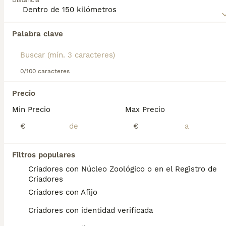
Distancia
Canario
para obtener información sobre esta raza de perro.
Palabra clave
Encontramos 0 Presa Canario Perros en
adopcion en Salamanca, Salamanca.
Si deseas exactamente esta búsqueda guarda tu 
búsqueda y espera el resultado perfecto:
0/100 caracteres
Guardar búsqueda
Precio
Min Precio
Max Precio
Preguntas frecuentes
€
€
Filtros populares
¿Cuánto vale un cachorro de
Criadores con Núcleo Zoológico o en el Registro de
presa canaria?
Criadores
Criadores con Afijo
El coste de adquisición de esta raza puede
variar según factores como el pedigrí, la
Criadores con identidad verificada
reputación del criador y la ubicación