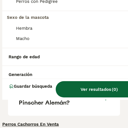
pasear y los deportes caninos,
Perros con Pedigree
principalmente al aire libre, ya que fueron,
tradicionalmente, perros de granja. Su
carácter es fuerte y son muy inteligentes.
Sexo de la mascota
Hembra
¿Cuánto cuesta un pinscher
Macho
alemán?
Rango de edad
¿Los pinschers alemanes son
buenos perros?
Generación
Guardar búsqueda
Ver resultados
(
0
)
¿Qué tamaño tiene un
Pinscher Alemán?
Perros Cachorros En Venta