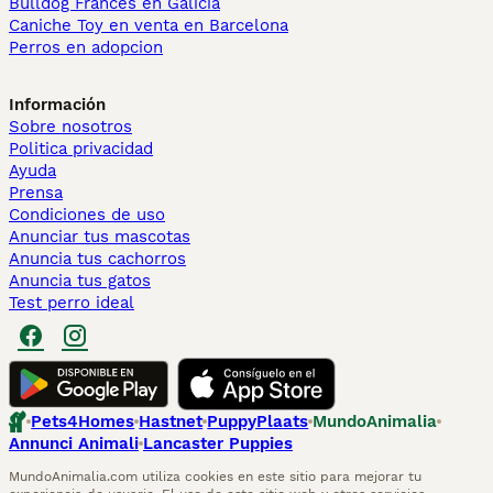
Bulldog Francés en Galicia
Caniche Toy en venta en Barcelona
Perros en adopcion
Información
Sobre nosotros
Politica privacidad
Ayuda
Prensa
Condiciones de uso
Anunciar tus mascotas
Anuncia tus cachorros
Anuncia tus gatos
Test perro ideal
Pets4Homes
Hastnet
PuppyPlaats
MundoAnimalia
Annunci Animali
Lancaster Puppies
MundoAnimalia.com utiliza cookies en este sitio para mejorar tu