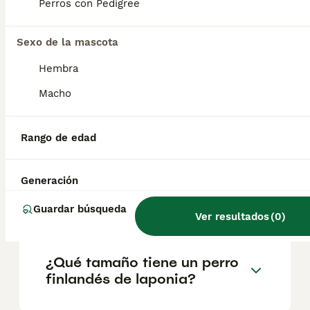
Lapones para el pastoreo de renos, la caza y
Perros con Pedigree
como perro guardián. Su versatilidad y
capacidad de adaptación le permitieron
desempeñar múltiples roles en la vida de
Sexo de la mascota
los Lapones.
Hembra
Macho
¿Cuánto cuesta un cachorro
de perro lapón finlandés?
Rango de edad
¿Los perros lapones suecos
Generación
son buenos perros de
familia?
Guardar búsqueda
Ver resultados
(
0
)
¿Qué tamaño tiene un perro
finlandés de laponia?