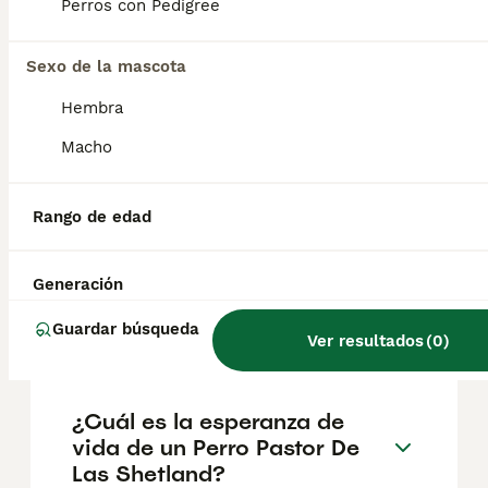
aproximadamente 880€, aunque los precios
Perros con Pedigree
pueden variar según factores como el
pedigrí, la reputación del criador y la
Sexo de la mascota
ubicación.
Hembra
¿Cómo es el carácter de
Macho
Perro Pastor De Las
Shetland?
Rango de edad
¿Cuáles son las ventajas y
Generación
desventajas de la raza Perro
Guardar búsqueda
Pastor De Las Shetland?
Ver resultados
(
0
)
¿Cuál es la esperanza de
vida de un Perro Pastor De
Las Shetland?