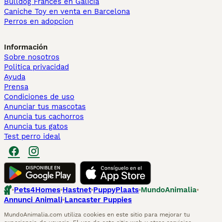
Bulldog Francés en Galicia
Caniche Toy en venta en Barcelona
Perros en adopcion
Información
Sobre nosotros
Politica privacidad
Ayuda
Prensa
Condiciones de uso
Anunciar tus mascotas
Anuncia tus cachorros
Anuncia tus gatos
Test perro ideal
Pets4Homes
Hastnet
PuppyPlaats
MundoAnimalia
Annunci Animali
Lancaster Puppies
MundoAnimalia.com utiliza cookies en este sitio para mejorar tu