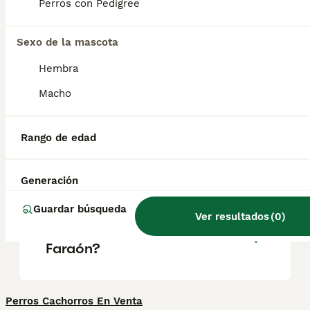
representaciones del dios egipcio Anubis.
Perros con Pedigree
Tiene en común con él las grandes orejas
erguidas, el cuello largo y la constitución
esbelta de tipo lebrel.
Sexo de la mascota
Hembra
¿Cómo se llama el perro
Macho
faraón?
Rango de edad
¿Cuánto cuesta el perro del
faraón?
Generación
Guardar búsqueda
Ver resultados
(
0
)
¿Qué raza es el Perro del
Faraón?
Perros Cachorros En Venta