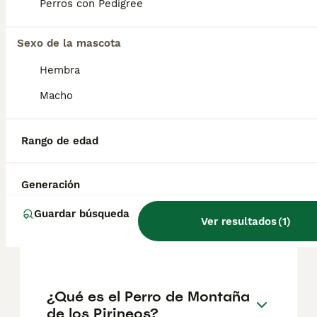
Perros con Pedigree
También conocido como gran pirineo, el
perro de montaña de los Pirineos ha sido
Sexo de la mascota
criado en primer lugar para proteger a los
Hembra
rebaños. Son fuertes y ágiles, además de
dóciles y apegados a sus líderes.
Macho
¿Los perros de montaña de
Rango de edad
los Pirineos son buenas
mascotas?
Generación
Guardar búsqueda
Ver resultados
(
1
)
¿Cuánto cuesta un Perro de
Montaña de los Pirineos?
¿Qué es el Perro de Montaña
de los Pirineos?