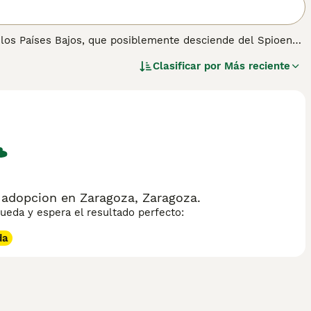
 los Países Bajos, que posiblemente desciende del Spioen
ajos con los españoles en el siglo XVI. Consulta nuestra
Clasificar por
Más reciente
ión sobre esta raza.
 adopcion en Zaragoza, Zaragoza.
eda y espera el resultado perfecto:
da