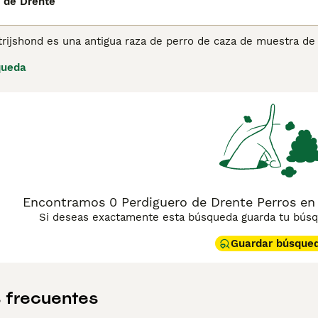
 de Drente
trijshond es una antigua raza de perro de caza de muestra de
 tipo de perro de compañía y de caza que llegó a los Países B
queda
jos sobre el
Drentsche Patrijshond
para obtener más informac
Encontramos 0 Perdiguero de Drente Perros en
Si deseas exactamente esta búsqueda guarda tu búsqu
Guardar búsque
 frecuentes