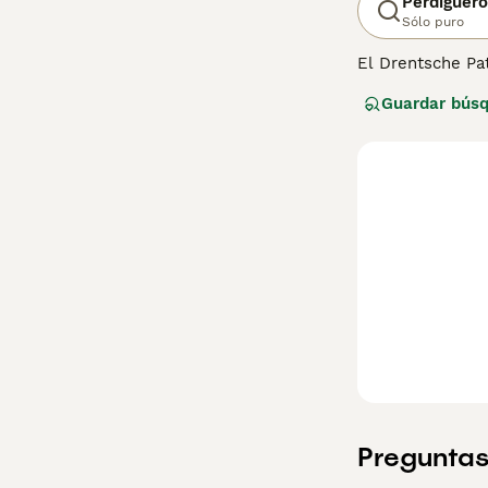
Perdiguero
Sólo puro
El Drentsche Pa
y/o Spanjoel, un
Guardar bús
página de conse
Preguntas