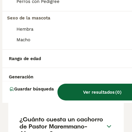
amo y entregado con su rebaño, pero
Perros con Pedigree
intolerante con los intrusos. Por este
motivo, puede ser perfectamente un perro
Sexo de la mascota
guardián y lo ha demostrado en muchas
ocasiones.
Hembra
Macho
¿Cuál es la esperanza de
vida de un Pastor de
Maremma?
Rango de edad
Generación
¿Cuántas veces al día tiene
que comer un pastor
Guardar búsqueda
Ver resultados
(
0
)
alemán?
¿Cuánto cuesta un cachorro
de Pastor Maremmano-