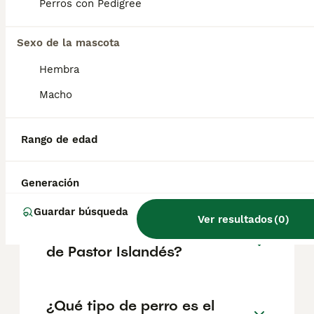
poco reservados con extraños. Su pelaje
Perros con Pedigree
denso y resistente al agua les protege de las
inclemencias del tiempo, siendo ideal para
su entorno nórdico.
Sexo de la mascota
Hembra
¿Los pastores islandeses
Macho
ladran mucho?
Rango de edad
¿Ventajas de tener un pastor
australiano?
Generación
Guardar búsqueda
Ver resultados
(
0
)
¿Cuánto cuesta un cachorro
de Pastor Islandés?
¿Qué tipo de perro es el