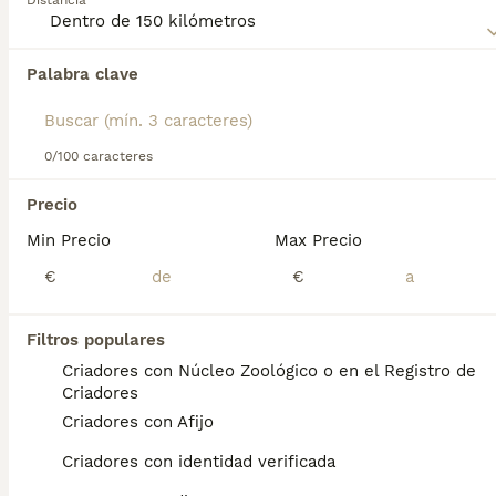
Distancia
Palabra clave
Encontramos 0 Pastor Islandés Perros en
adopcion en Alicante, Alicante.
Si deseas exactamente esta búsqueda guarda tu 
búsqueda y espera el resultado perfecto:
0/100 caracteres
Guardar búsqueda
Precio
Min Precio
Max Precio
Preguntas frecuentes
€
€
Filtros populares
¿Cómo es el temperamento
Criadores con Núcleo Zoológico o en el Registro de
del pastor islandés?
Criadores
Criadores con Afijo
Su carácter es alegre, amistoso y curioso, lo
que les permite llevarse bien con otros
Criadores con identidad verificada
perros y personas, aunque pueden ser un