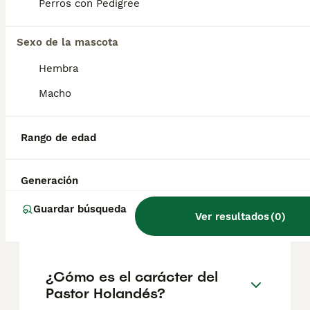
ideal para una familia activa que esté
Perros con Pedigree
familiarizada con los perros.
Sexo de la mascota
¿Cómo saber si mi perro es
Hembra
un Pastor Holandés?
Macho
¿Cómo es el Pastor Holandés
Rango de edad
con los niños?
Generación
¿Cuánto cuesta un cachorro
Guardar búsqueda
Ver resultados
(
0
)
de Pastor Holandés?
¿Cómo es el carácter del
Pastor Holandés?