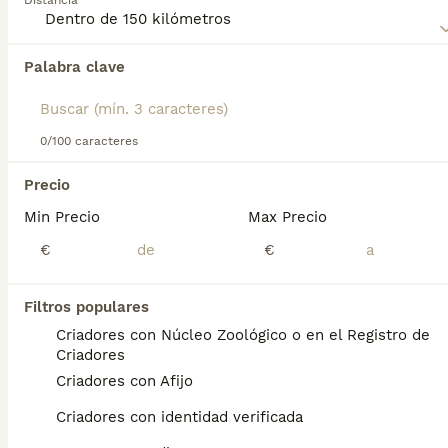
Distancia
perro.
Palabra clave
Encontramos 0 Pastor de Bérgamo Perros en
adopcion en Alicante, Alicante.
Si deseas exactamente esta búsqueda guarda tu 
búsqueda y espera el resultado perfecto:
0/100 caracteres
Guardar búsqueda
Precio
Min Precio
Max Precio
Preguntas frecuentes
€
€
Filtros populares
¿Cuánto cuesta un perro
Criadores con Núcleo Zoológico o en el Registro de
pastor de Bergamasco?
Criadores
Criadores con Afijo
El coste de adquisición de esta raza puede
variar según factores como el pedigrí, la
Criadores con identidad verificada
reputación del criador y la ubicación