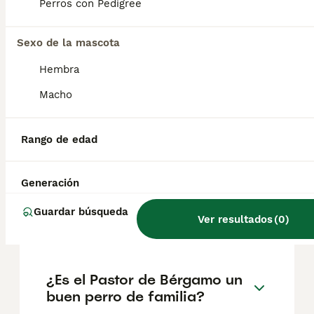
geográfica. Es fundamental acudir a
Perros con Pedigree
criadores responsables que garanticen la
salud y el bienestar de los animales.
Informarse bien y comparar opciones antes
Sexo de la mascota
de comprometerse siempre es la mejor
Hembra
decisión.
Macho
¿Cuáles son las
características de un
Rango de edad
cachorro pastor belga?
Generación
¿Cuál es el mejor pastor
Guardar búsqueda
Ver resultados
(
0
)
alemán de España?
¿Es el Pastor de Bérgamo un
buen perro de familia?