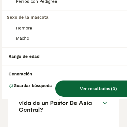
pueden variar según factores como el
Perros con Pedigree
pedigrí, la reputación del criador y la
ubicación.
Sexo de la mascota
Hembra
¿Cómo es el carácter de
Pastor De Asia Central?
Macho
Rango de edad
¿Cuáles son las ventajas y
desventajas de la raza
Pastor De Asia Central?
Generación
Guardar búsqueda
Ver resultados
(
0
)
¿Cuál es la esperanza de
vida de un Pastor De Asia
Central?