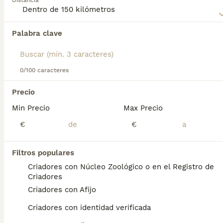
Distancia
Anatolia
para obtener información sobre esta raza de
perro.
Palabra clave
Encontramos 0 Pastor de Anatolia Perros en
adopcion en Llanes, Asturias.
Si deseas exactamente esta búsqueda guarda tu 
búsqueda y espera el resultado perfecto:
0/100 caracteres
Guardar búsqueda
Precio
Min Precio
Max Precio
Preguntas frecuentes
€
€
Filtros populares
¿Cuánto cuesta un cachorro
Criadores con Núcleo Zoológico o en el Registro de
de Pastor De Anatolia?
Criadores
Criadores con Afijo
El coste medio de un cachorro de Pastor De
Anatolia en España es de aproximadamente
Criadores con identidad verificada
700€, aunque los precios pueden variar