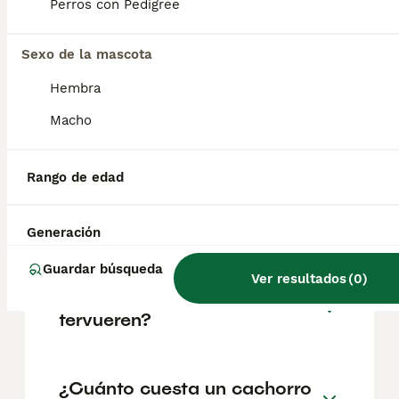
con tendencia protectora, no es aconsejable
Perros con Pedigree
fomentar sus instintos protectores de joven,
porque podría empezar a protegerte en
situaciones inadecuadas.
Sexo de la mascota
Hembra
¿Cuáles son los 3 tipos de
Macho
pastor belga?
Rango de edad
¿Es el pastor belga tervueren
un buen perro de familia?
Generación
Guardar búsqueda
Ver resultados
(
0
)
¿Qué es un pastor belga
tervueren?
¿Cuánto cuesta un cachorro