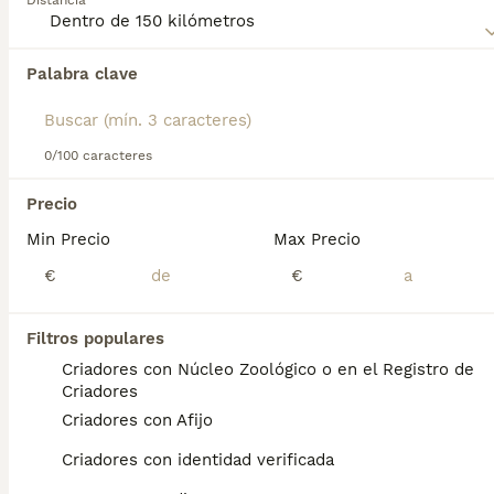
Distancia
Palabra clave
Encontramos 0 Pastor Belga Tervueren Perros
en adopcion en Huesca, Huesca.
Si deseas exactamente esta búsqueda guarda tu 
búsqueda y espera el resultado perfecto:
0/100 caracteres
Guardar búsqueda
Precio
Min Precio
Max Precio
Preguntas frecuentes
€
€
Filtros populares
¿Cómo es el temperamento
Criadores con Núcleo Zoológico o en el Registro de
del pastor belga tervueren?
Criadores
Criadores con Afijo
Personalidad. El tervueren es un compañero
afectuoso y fiel que protegerá su hogar y su
Criadores con identidad verificada
familia. Como sucede con todas las razas