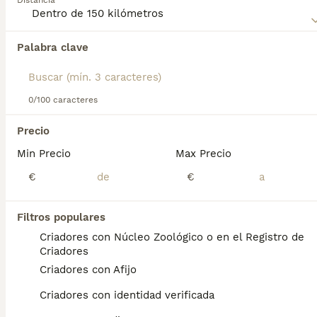
Distancia
Palabra clave
Encontramos 0 Pastor Belga Malinois Perros
en adopcion en Huesca, Huesca.
Si deseas exactamente esta búsqueda guarda tu 
búsqueda y espera el resultado perfecto:
0/100 caracteres
Guardar búsqueda
Precio
Min Precio
Max Precio
Preguntas frecuentes
€
€
Filtros populares
¿Cuánto cuesta un cachorro
Criadores con Núcleo Zoológico o en el Registro de
de Pastor Belga Malinois?
Criadores
Criadores con Afijo
El coste medio de un cachorro de Pastor
Belga Malinois en España es de
Criadores con identidad verificada
aproximadamente 700€, aunque los precios