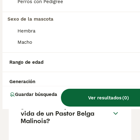
pueden variar según factores como el
Perros con Pedigree
pedigrí, la reputación del criador y la
ubicación.
Sexo de la mascota
Hembra
¿Cómo es el carácter de
Pastor Belga Malinois?
Macho
Rango de edad
¿Cuáles son las ventajas y
desventajas de la raza
Pastor Belga Malinois?
Generación
Guardar búsqueda
Ver resultados
(
0
)
¿Cuál es la esperanza de
vida de un Pastor Belga
Malinois?