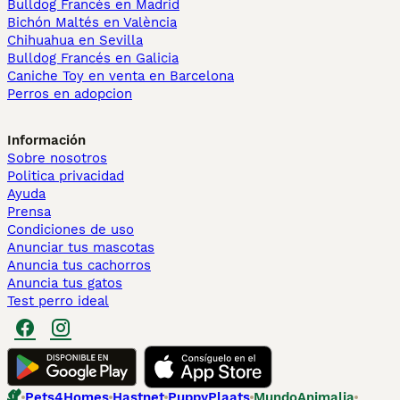
Bulldog Francés en Madrid
Bichón Maltés en València
Chihuahua en Sevilla
Bulldog Francés en Galicia
Caniche Toy en venta en Barcelona
Perros en adopcion
Información
Sobre nosotros
Politica privacidad
Ayuda
Prensa
Condiciones de uso
Anunciar tus mascotas
Anuncia tus cachorros
Anuncia tus gatos
Test perro ideal
Pets4Homes
Hastnet
PuppyPlaats
MundoAnimalia