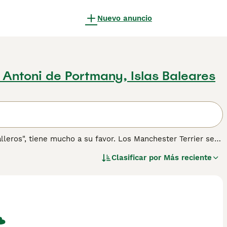
Nuevo anuncio
 Antoni de Portmany, Islas Baleares
leros", tiene mucho a su favor. Los Manchester Terrier se
ro en la actualidad han demostrado ser excelentes perros de
Clasificar por
Más reciente
 actividades en las que destacan y de las que disfrutan
 obtener información sobre esta raza de perro.