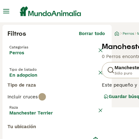
Filtros
Borrar todo
Perros
Mancheste
Categorías
Perros
0 Perros encont
Manchester
Tipo de listado
Sólo puro
En adopcion
Tipo de raza
Este pequeño y e
criaron original
Guardar bús
Incluir cruces
agilidad que dis
mucho. Lee nues
Raza
Manchester Terrier
Tu ubicación