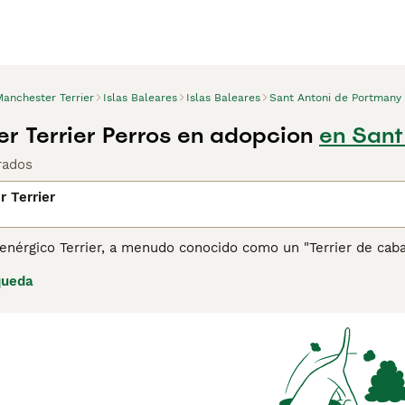
Manchester Terrier
Islas Baleares
Islas Baleares
Sant Antoni de Portmany
r Terrier Perros en adopcion
en Sant
rados
 Terrier
nérgico Terrier, a menudo conocido como un "Terrier de cabal
mente como cazadores de ratas y para la caza de conejos, pe
queda
frutan de juegos como el flyball, por nombrar solo una de las
tra página de consejos de compra de Manchester Terrier para