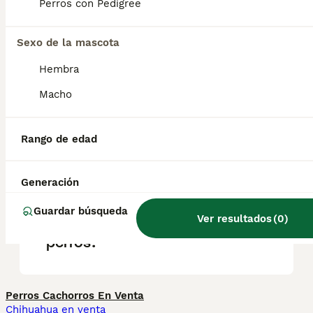
Perros con Pedigree
los amantes de los perros como para
quienes viven en apartamentos. Además,
puede ser ideal para personas alérgicas si
Sexo de la mascota
hereda el pelaje que suelta poco pelo del
Maltés.
Hembra
Macho
¿Qué es un maltipom?
Rango de edad
¿Cuánto vale un maltipom?
Generación
Guardar búsqueda
Ver resultados
(
0
)
¿Los Maltipoms son buenos
perros?
Perros Cachorros En Venta
Chihuahua en venta