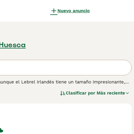
Nuevo anuncio
 Huesca
aunque el Lebrel Irlandés tiene un tamaño impresionante,
s niños. Son conocidos por su naturaleza tranquila y
Clasificar por
Más reciente
 perfectamente equilibrados que tienen un pelaje áspero que
formación sobre esta raza de perro.