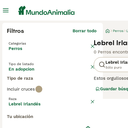
Filtros
Borrar todo
Perros
L
Lebrel Ir
Categorías
Perros
0 Perros encont
Lebrel Irl
Tipo de listado
Sólo puro
En adopcion
Tipo de raza
Estos orgullosos
son conocidos po
Guardar bús
Incluir cruces
relajada y por s
combina perfect
Raza
Lebrel Irlandés
Lee nuestra
pág
Tu ubicación