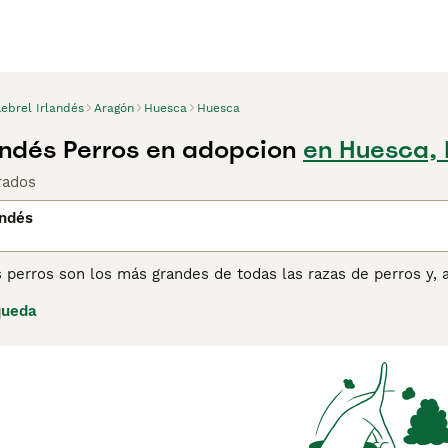
ebrel Irlandés
Aragón
Huesca
Huesca
landés Perros en adopcion
en Huesca,
rados
andés
 perros son los más grandes de todas las razas de perros y, 
r ser gigantes gentiles y son especialmente amigables con lo
queda
u velocidad. Aunque el Lebrel Irlandés es grande, son perros
amente con su apariencia.
ina de consejos de compra de Lebrel Irlandés
para obtener in