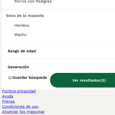
Perros con Pedigree
Sphynx en venta
Bengalí en venta
Maine Coon en venta
Sexo de la mascota
Persa en venta
Hembra
Otras páginas populares
Macho
Teckel en Barcelona
Bulldog Francés en Madrid
Bichón Maltés en València
Rango de edad
Chihuahua en Sevilla
Bulldog Francés en Galicia
Caniche Toy en venta en Barcelona
Generación
Perros en adopcion
Guardar búsqueda
Ver resultados
(
0
)
Información
Sobre nosotros
Politica privacidad
Ayuda
Prensa
Condiciones de uso
Anunciar tus mascotas