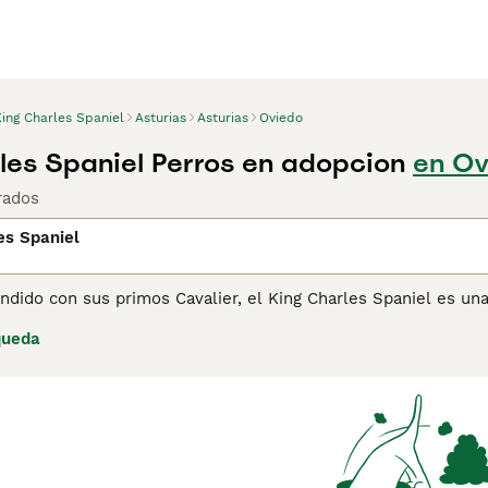
ing Charles Spaniel
Asturias
Asturias
Oviedo
les Spaniel Perros en adopcion
en Ov
rados
es Spaniel
dido con sus primos Cavalier, el King Charles Spaniel es una
erros. Son verdaderos aristócratas del mundo canino, siempre
queda
ifica que son conocidos por ser compañeros leales y devotos
ina de consejos de compra de King Charles Spaniel
para obten