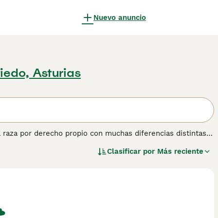
Nuevo anuncio
iedo, Asturias
 raza por derecho propio con muchas diferencias distintas
 alegres y extremadamente cariñosos por naturaleza, lo que
Clasificar por
Más reciente
 de sus dueños.
er información sobre esta raza de perro.