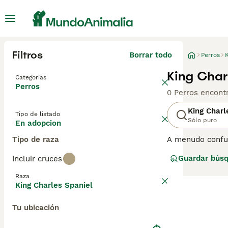
Filtros
Borrar todo
Perros
K
King Char
Categorías
Perros
0 Perros encont
King Charl
Tipo de listado
Sólo puro
En adopcion
Tipo de raza
A menudo confun
entre los dos p
Guardar bús
Incluir cruces
en resumen sign
Raza
Lee nuestra
pág
King Charles Spaniel
Tu ubicación