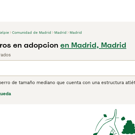
elpie
Comunidad de Madrid
Madrid
Madrid
rros en adopcion
en Madrid, Madrid
rados
perro de tamaño mediano que cuenta con una estructura atléti
nerse ocupados en un entorno hogareño para evitar el aburri
queda
pueden aprender mucho de su alrededor. Lee nuestra página d
de perro.