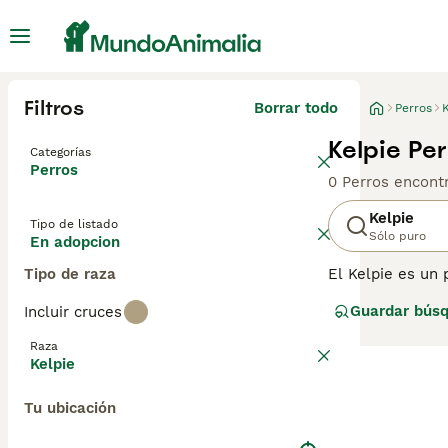
Filtros
Borrar todo
Perros
K
Kelpie Pe
Categorías
Perros
0 Perros encont
Kelpie
Tipo de listado
Sólo puro
En adopcion
Tipo de raza
El Kelpie es un 
necesitan mante
Guardar bús
Incluir cruces
inteligentes y 
sobre esta raza 
Raza
Kelpie
Tu ubicación