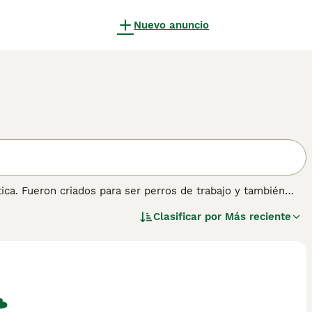
Nuevo anuncio
ca. Fueron criados para ser perros de trabajo y también
miento. También se sabe que los Kelpie son muy
Clasificar por
Más reciente
e consejos de compra de Kelpie para obtener información