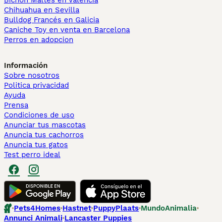
Bichón Maltés en València
Chihuahua en Sevilla
Bulldog Francés en Galicia
Caniche Toy en venta en Barcelona
Perros en adopcion
Información
Sobre nosotros
Politica privacidad
Ayuda
Prensa
Condiciones de uso
Anunciar tus mascotas
Anuncia tus cachorros
Anuncia tus gatos
Test perro ideal
Pets4Homes
Hastnet
PuppyPlaats
MundoAnimalia
Annunci Animali
Lancaster Puppies