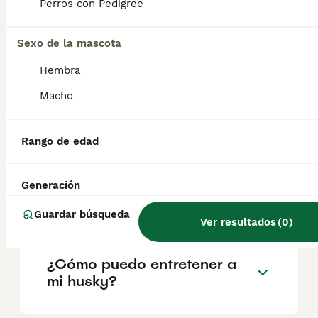
según factores como el pedigrí, la
Perros con Pedigree
reputación del criador y la ubicación.
Sexo de la mascota
¿Cuáles son los 3 tipos de
Hembra
husky?
Macho
¿Es un husky siberiano una
Rango de edad
buena mascota?
Generación
¿El husky es un perro feliz?
Guardar búsqueda
Ver resultados
(
0
)
¿Cómo puedo entretener a
mi husky?