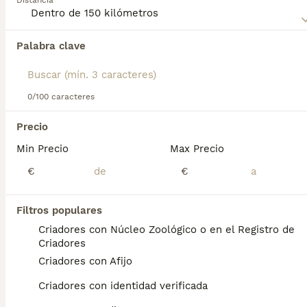
Distancia
sobre esta raza de perro.
Palabra clave
Encontramos 0 Grifón de Muestra Korthals
de Pelo Duro Perros en adopcion en Madrid,
Madrid.
Si deseas exactamente esta búsqueda guarda tu 
0/100 caracteres
búsqueda y espera el resultado perfecto:
Precio
Guardar búsqueda
Min Precio
Max Precio
€
€
Preguntas frecuentes
Filtros populares
Criadores con Núcleo Zoológico o en el Registro de
¿Es el grifón de Korthal un
Criadores
buen perro de familia?
Criadores con Afijo
Pero no te dejes engañar por su apariencia
Criadores con identidad verificada
de perros de trabajo: los grifones también