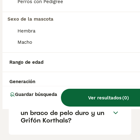
son compañeros cariñosos y leales . Puede
Perros con Pedigree
que parezcan un poco desaliñados, pero
tienen un lado tierno que adora los mimos
Sexo de la mascota
después de un largo día de aventuras.
Hembra
¿Cómo es el temperamento
Macho
del Grifón Korthals?
Rango de edad
¿Cuánto cuesta un perro
grifón?
Generación
Guardar búsqueda
Ver resultados
(
0
)
¿Cuál es la diferencia entre
un braco de pelo duro y un
Grifón Korthals?