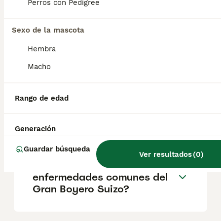
buen carácter y muy cariñosos con las
Perros con Pedigree
personas que conocen. También se
muestran confiados en presencia de
extraños.
Sexo de la mascota
Hembra
¿Cuánto cuesta un Gran
Macho
boyero suizo?
Rango de edad
¿Qué tamaño tiene un Gran
Boyero Suizo?
Generación
Guardar búsqueda
Ver resultados
(
0
)
¿Cuáles son las
enfermedades comunes del
Gran Boyero Suizo?