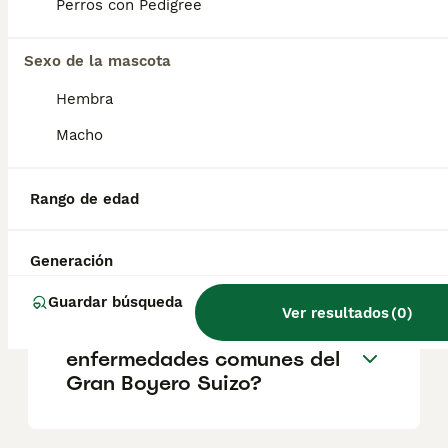
buen carácter y muy cariñosos con las
Perros con Pedigree
personas que conocen. También se
muestran confiados en presencia de
extraños.
Sexo de la mascota
Hembra
¿Cuánto cuesta un Gran
Macho
boyero suizo?
Rango de edad
¿Qué tamaño tiene un Gran
Boyero Suizo?
Generación
Guardar búsqueda
Ver resultados
(
0
)
¿Cuáles son las
enfermedades comunes del
Gran Boyero Suizo?