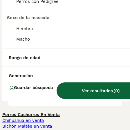
que algunas otras razas de spaniel y es de
Perros con Pedigree
naturaleza cariñosa y sociable.
Sexo de la mascota
¿Es un spaniel de campo una
Hembra
buena mascota?
Macho
¿Cuáles son los 5 tipos de
Rango de edad
cocker spaniel?
Generación
¿Cuál es la raza de spaniel
Guardar búsqueda
Ver resultados
(
0
)
más tranquila?
Perros Cachorros En Venta
Chihuahua en venta
Bichón Maltés en venta