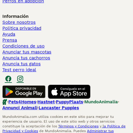
Perros en adopcion
Información
Sobre nosotros
Politica privacidad
Ayuda
Prensa
Condiciones de uso
Anunciar tus mascotas
Anuncia tus cachorros
Anuncia tus gatos
Test perro ideal
Pets4Homes
Hastnet
PuppyPlaats
MundoAnimalia
Annunci Animali
Lancaster Puppies
MundoAnimalia.com utiliza cookies en este sitio para mejorar tu
experiencia de usuario. El uso de este sitio web y otros servicios
constituye la aceptación de los
Términos y Condiciones
y
la Política de
Privacidad y Cookies
de MundoAnimalia. Puedes
Administrar tus