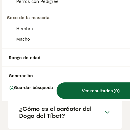
geográfica. Es fundamental acudir a
Perros con Pedigree
criadores responsables que garanticen la
salud y el bienestar de los animales.
Informarse bien y comparar opciones antes
Sexo de la mascota
de comprometerse siempre es la mejor
Hembra
decisión.
Macho
¿Qué tamaño tiene un Dogo
del Tíbet?
Rango de edad
Generación
¿Qué raza de perro es el
Dogo del Tíbet?
Guardar búsqueda
Ver resultados
(
0
)
¿Cómo es el carácter del
Dogo del Tíbet?