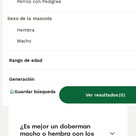
pueden variar según factores como el
Perros con Pedigree
pedigrí, la reputación del criador y la
ubicación.
Sexo de la mascota
Hembra
¿Es bueno tener un
dóberman en casa?
Macho
Rango de edad
¿Cómo son los dobermans
con los niños?
Generación
Guardar búsqueda
¿Cuántos cachorros tienen
Ver resultados
(
0
)
los dobermans?
¿Es mejor un doberman
macho o hembra con los