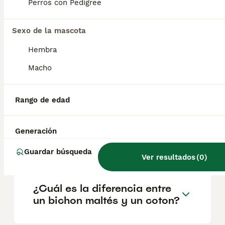
geográfica. Es fundamental acudir a
Perros con Pedigree
criadores responsables que garanticen la
salud y el bienestar de los animales.
Informarse bien y comparar opciones antes
Sexo de la mascota
de comprometerse siempre es la mejor
Hembra
decisión.
Macho
¿El Coton de Tulears ladra
mucho?
Rango de edad
Generación
¿Cómo son los cotones de
tulear?
Guardar búsqueda
Ver resultados
(
0
)
¿Cuál es la diferencia entre
un bichon maltés y un coton?