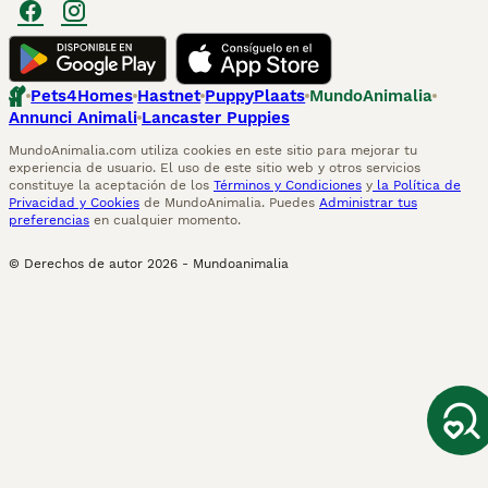
Pets4Homes
Hastnet
PuppyPlaats
MundoAnimalia
Annunci Animali
Lancaster Puppies
MundoAnimalia.com utiliza cookies en este sitio para mejorar tu
experiencia de usuario. El uso de este sitio web y otros servicios
constituye la aceptación de los
Términos y Condiciones
y
la Política de
Privacidad y Cookies
de MundoAnimalia. Puedes
Administrar tus
preferencias
en cualquier momento.
© Derechos de autor
2026
-
Mundoanimalia