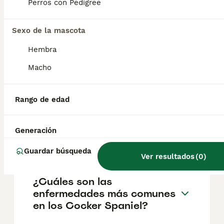
pueden variar según factores como el
Perros con Pedigree
pedigrí, la reputación del criador y la
ubicación.
Sexo de la mascota
Hembra
¿Cuáles son las ventajas y
desventajas del cocker
Macho
spaniel inglés?
Rango de edad
¿Cuál es la diferencia entre
un Cocker Spaniel y un
Generación
cocker spaniel inglés?
Guardar búsqueda
Ver resultados
(
0
)
¿Cuáles son las
enfermedades más comunes
en los Cocker Spaniel?