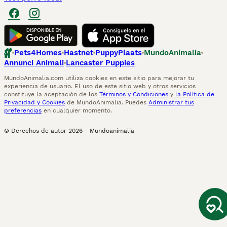
Pets4Homes
Hastnet
PuppyPlaats
MundoAnimalia
Annunci Animali
Lancaster Puppies
MundoAnimalia.com utiliza cookies en este sitio para mejorar tu
experiencia de usuario. El uso de este sitio web y otros servicios
constituye la aceptación de los
Términos y Condiciones
y
la Política de
Privacidad y Cookies
de MundoAnimalia. Puedes
Administrar tus
preferencias
en cualquier momento.
© Derechos de autor
2026
-
Mundoanimalia