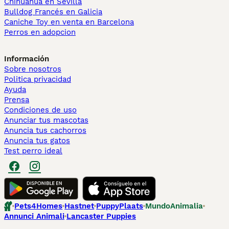
Chihuahua en Sevilla
Bulldog Francés en Galicia
Caniche Toy en venta en Barcelona
Perros en adopcion
Información
Sobre nosotros
Politica privacidad
Ayuda
Prensa
Condiciones de uso
Anunciar tus mascotas
Anuncia tus cachorros
Anuncia tus gatos
Test perro ideal
Pets4Homes
Hastnet
PuppyPlaats
MundoAnimalia
Annunci Animali
Lancaster Puppies