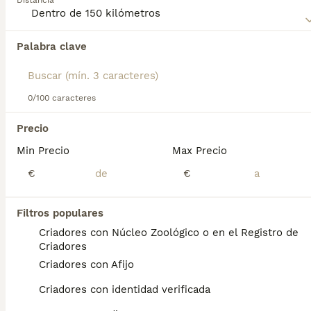
Distancia
obtener información sobre esta raza de perro.
Palabra clave
Encontramos 0 Cão da Serra da Estrela
Perros en adopcion en Tarragona, Tarragona.
Si deseas exactamente esta búsqueda guarda tu 
búsqueda y espera el resultado perfecto:
0/100 caracteres
Guardar búsqueda
Precio
Min Precio
Max Precio
Preguntas frecuentes
€
€
Filtros populares
Raça Cão da Serra da
Criadores con Núcleo Zoológico o en el Registro de
Estrela?
Criadores
Criadores con Afijo
El Cão da Serra da Estrela, también
conocido como Pastor Portugués o Perro de
Criadores con identidad verificada
Montaña da Estrela, es una de las razas más