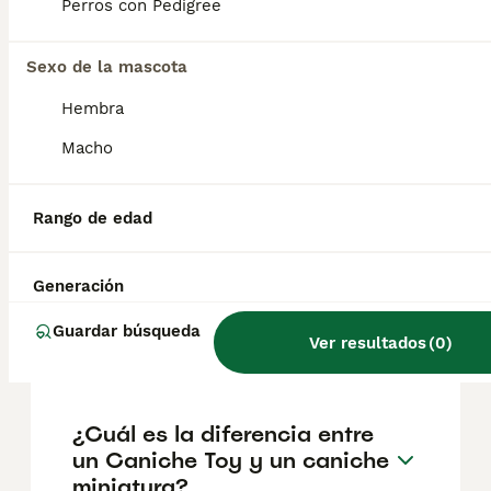
según factores como el pedigrí, la
Perros con Pedigree
reputación del criador y la ubicación.
Sexo de la mascota
¿Cómo es el carácter de los
Hembra
caniches toy?
Macho
¿Cuál es la esperanza de
Rango de edad
vida de un caniche toy?
Generación
¿Qué color de caniche toy es
Guardar búsqueda
Ver resultados
(
0
)
el más caro?
¿Cuál es la diferencia entre
un Caniche Toy y un caniche
miniatura?