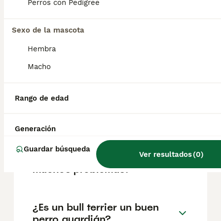
según factores como el pedigrí, la
Perros con Pedigree
reputación del criador y la ubicación.
Sexo de la mascota
¿Cómo son los bull terrier de
Hembra
cachorros?
Macho
¿Cuántos cachorros puede
Rango de edad
tener una perra Bull Terrier
primeriza?
Generación
Guardar búsqueda
Ver resultados
(
0
)
¿Los bull terrier tienen
muchos problemas?
¿Es un bull terrier un buen
perro guardián?