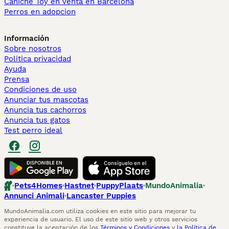
Caniche Toy en venta en Barcelona
Perros en adopcion
Información
Sobre nosotros
Politica privacidad
Ayuda
Prensa
Condiciones de uso
Anunciar tus mascotas
Anuncia tus cachorros
Anuncia tus gatos
Test perro ideal
Pets4Homes
Hastnet
PuppyPlaats
MundoAnimalia
Annunci Animali
Lancaster Puppies
MundoAnimalia.com utiliza cookies en este sitio para mejorar tu
experiencia de usuario. El uso de este sitio web y otros servicios
constituye la aceptación de los
Términos y Condiciones
y
la Política de