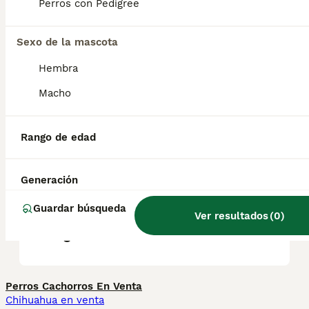
Debido a su tamaño compacto, el más
Perros con Pedigree
pequeño de los boyeros también puede vivir
en la ciudad.
Sexo de la mascota
Hembra
¿Es raro el Boyero de
Entlebuch?
Macho
Rango de edad
¿Cuánto cuesta un cachorro
de Boyero de Entlebuch?
Generación
Guardar búsqueda
¿Cómo es el carácter del
Ver resultados
(
0
)
Boyero de Entlebuch?
Perros Cachorros En Venta
Chihuahua en venta